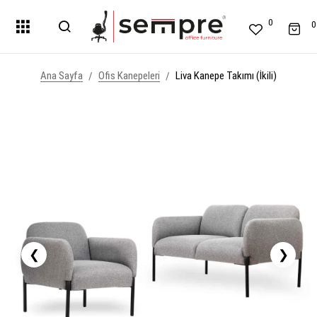
0
0
Ana Sayfa
Ofis Kanepeleri
Liva Kanepe Takımı (İkili)
❮
❯