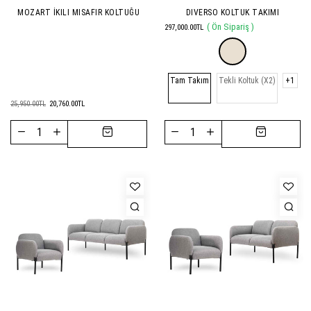
MOZART İKILI MISAFIR KOLTUĞU
DIVERSO KOLTUK TAKIMI
( Ön Sipariş )
297,000.00TL
Tam Takım
Tekli Koltuk (X2)
+1
25,950.00TL
20,760.00TL