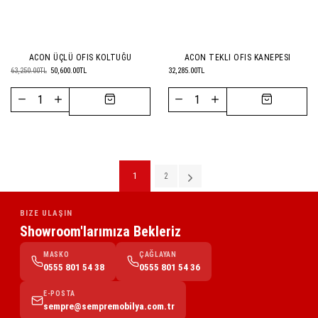
ACON ÜÇLÜ OFIS KOLTUĞU
ACON TEKLI OFIS KANEPESI
63,250.00TL
50,600.00TL
32,285.00TL
1
2
Sonraki
BIZE ULAŞIN
Showroom'larımıza Bekleriz
MASKO
ÇAĞLAYAN
0555 801 54 38
0555 801 54 36
E-POSTA
sempre@sempremobilya.com.tr