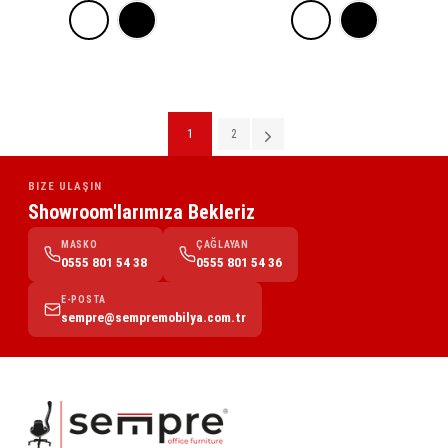
1
2
Sonraki
BIZE ULAŞIN
Showroom'larımıza Bekleriz
MASKO
ÇAĞLAYAN
0555 801 54 38
0555 801 54 36
E-POSTA
sempre@sempremobilya.com.tr