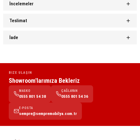
İncelemeler
Teslimat
İade
BIZE ULAŞIN
Showroom'larımıza Bekleriz
MASKO
ÇAĞLAYAN
0555 801 54 38
0555 801 54 36
E-POSTA
sempre@sempremobilya.com.tr